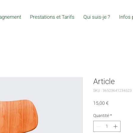
agnement
Prestations et Tarifs
Qui suis-je ?
Infos 
Article
SKU : 36523641234523
Prix
15,00 €
Quantité
*